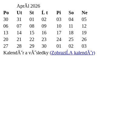
AprĂ­l 2026
Po
Ut
St
Ĺ t
Pi
So
Ne
30
31
01
02
03
04
05
06
07
08
09
10
11
12
13
14
15
16
17
18
19
20
21
22
23
24
25
26
27
28
29
30
01
02
03
KalendĂˇr a vĂ˝sledky
(ZobraziĹĄ kalendĂˇr)